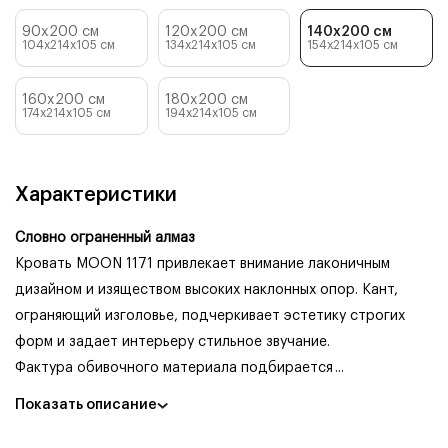
90x200 см
120x200 см
140x200 см
104x214x105
см
134x214x105
см
154x214x105
см
160x200 см
180x200 см
174x214x105
см
194x214x105
см
Характеристики
Словно ограненный алмаз
Кровать MOON 1171 привлекает внимание лаконичным
дизайном и изяществом высоких наклонных опор. Кант,
ограняющий изголовье, подчеркивает эстетику строгих
форм и задает интерьеру стильное звучание.
Фактура обивочного материала подбирается
...
Показать описание