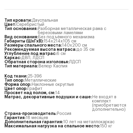
Тип кровати
:
Двуспальная
Цвет
:
Серебристый
Тип основания
:
Разборная металлическая рама с
березовыми ламелями
Вид основания
:
Без подъёмного механизма
Габариты (ШхГхВ)
:
154x214x105
см
Размеры спального места
:
140x200
см
Рекомендуемая высота матраса
:
до 35 см
Углубление под матрас
:
6
см
Каркас
:
ДВП
,
ЛДСП
Обратная сторона изголовья
:
ЛДСП
Тип материала
:
Велюр Каспия
Код ткани
:
25-396
Тип опор
:
Металлические
Форма опор
:
Наклонные округлые
Цвет опор
:
Графит
Просвет над полом, см
:
14
Матрас, декоративные подушки и саше
:
Не входят в
комплект
(приобретаются
дополнительно)
Страна-производитель
:
Россия
Гарантия
:
18 месяцев
Дополнительная гарантия
:
10 лет на металлокаркас
Максимальная нагрузка на спальное место
:
150
кг