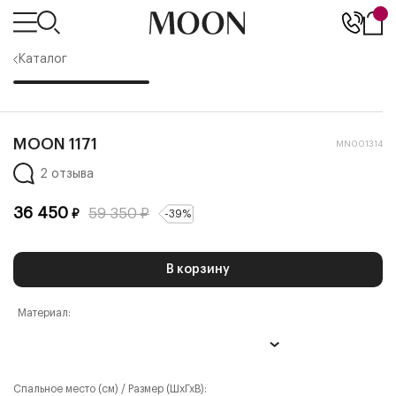
Каталог
MOON 1171
MN001314
2 отзыва
36 450
59 350
₽
₽
-
39
%
В корзину
Материал:
Спальное место (см) / Размер (ШхГхВ):