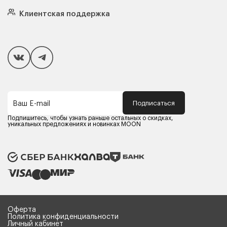
Кровати
Подушки
Клиентская поддержка
Чехлы и наматрасники
Покупателям
Способы оплаты
Как сделать покупку
Кредит/Рассрочка
Гарантия и сервис
Доставка
Подписаться
Ваш E-mail
Компания MOON
Контакты
Подпишитесь, чтобы узнать раньше остальных о скидках,
Оферта
уникальных предложениях и новинках MOON
Политика конфиденциальности
Партнерам
Реквизиты
Карьера в MOON
Оферта
Политика конфиденциальности
Личный кабинет