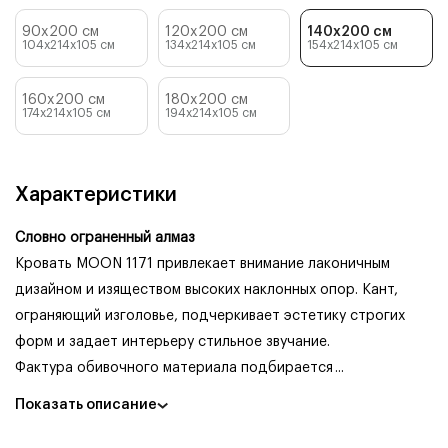
90x200 см
120x200 см
140x200 см
104x214x105
см
134x214x105
см
154x214x105
см
160x200 см
180x200 см
174x214x105
см
194x214x105
см
Характеристики
Словно ограненный алмаз
Кровать MOON 1171 привлекает внимание лаконичным
дизайном и изяществом высоких наклонных опор. Кант,
ограняющий изголовье, подчеркивает эстетику строгих
форм и задает интерьеру стильное звучание.
Фактура обивочного материала подбирается
...
Показать описание