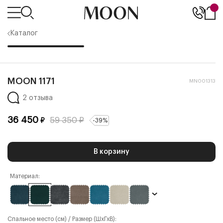
Каталог
MOON 1171
MN001313
2 отзыва
36 450
59 350
₽
₽
-
39
%
В корзину
Материал:
Спальное место (см) / Размер (ШхГхВ):