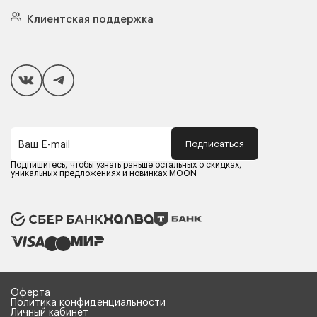
Кровати
Подушки
Клиентская поддержка
Чехлы и наматрасники
Покупателям
Способы оплаты
Как сделать покупку
Кредит/Рассрочка
Гарантия и сервис
Доставка
Подписаться
Ваш E-mail
Компания MOON
Контакты
Подпишитесь, чтобы узнать раньше остальных о скидках,
Оферта
уникальных предложениях и новинках MOON
Политика конфиденциальности
Партнерам
Реквизиты
Карьера в MOON
Оферта
Политика конфиденциальности
Личный кабинет