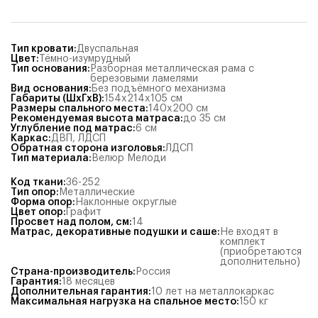
Тип кровати
:
Двуспальная
Цвет
:
Тёмно-изумрудный
Тип основания
:
Разборная металлическая рама с
березовыми ламелями
Вид основания
:
Без подъёмного механизма
Габариты (ШхГхВ)
:
154x214x105
см
Размеры спального места
:
140x200
см
Рекомендуемая высота матраса
:
до 35 см
Углубление под матрас
:
6
см
Каркас
:
ДВП
,
ЛДСП
Обратная сторона изголовья
:
ЛДСП
Тип материала
:
Велюр Мелоди
Код ткани
:
36-252
Тип опор
:
Металлические
Форма опор
:
Наклонные округлые
Цвет опор
:
Графит
Просвет над полом, см
:
14
Матрас, декоративные подушки и саше
:
Не входят в
комплект
(приобретаются
дополнительно)
Страна-производитель
:
Россия
Гарантия
:
18 месяцев
Дополнительная гарантия
:
10 лет на металлокаркас
Максимальная нагрузка на спальное место
:
150
кг