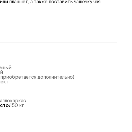
и планшет, а также поставить чашечку чая.
ёмный
ый
 (приобретается дополнительно)
лект
таллокаркас
есто
:
150
кг