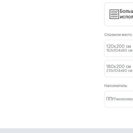
Боль
испо
Спальное место (
120x200 см
153x104x90
см
180x200 см
213x104x90
см
Наполнитель:
ППУ
Пенополиу