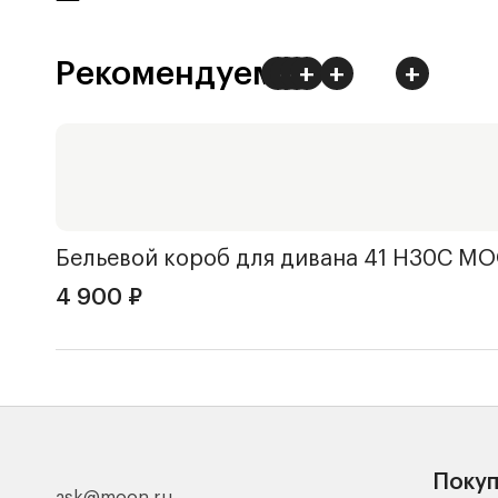
Рекомендуем
+
+
+
+
+
+
Бельевой короб для дивана 41 Н30С
MO
4 900
₽
Поку