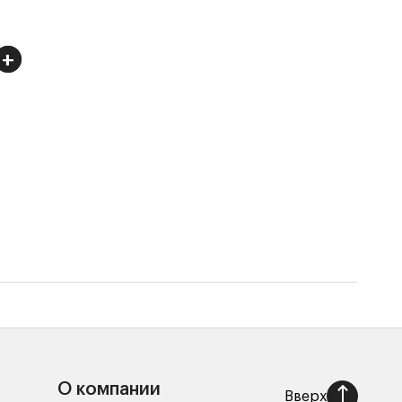
+
+
Чехо
4 75
О компании
Вверх