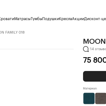
Кровати
Матрасы
Тумбы
Подушки
Кресла
Акции
Дисконт-ц
N FAMILY 018
MOON 
14 отзыв
75 80
Материал: