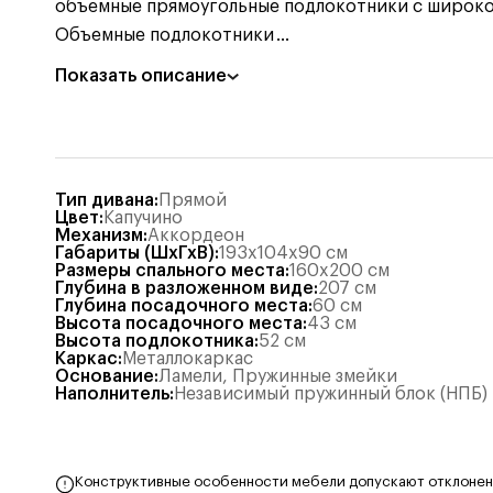
объемные прямоугольные подлокотники с широкой 
Объемные подлокотники
...
Показать описание
Тип дивана
:
Прямой
Цвет
:
Капучино
Механизм
:
Аккордеон
Габариты (ШхГхВ)
:
193x104x90
см
Размеры спального места
:
160x200
см
Глубина в разложенном виде
:
207
см
Глубина посадочного места
:
60
см
Высота посадочного места
:
43
см
Высота подлокотника
:
52
см
Каркас
:
Металлокаркас
Основание
:
Ламели
,
Пружинные змейки
Наполнитель
:
Независимый пружинный блок (НПБ)
Конструктивные особенности мебели допускают отклонения