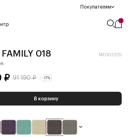
Покупателям
ентр
FAMILY 018
MF003205
ов
0
₽
91 190
₽
-
17
%
В корзину