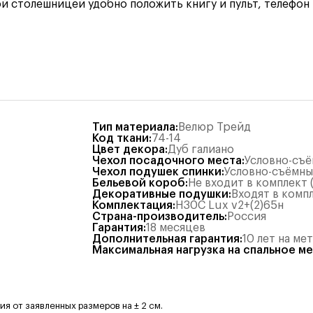
столешницей удобно положить книгу и пульт, телефон ил
Тип материала
:
Велюр Трейд
Код ткани
:
74-14
Цвет декора
:
Дуб галиано
Чехол посадочного места
:
Условно-съ
Чехол подушек спинки
:
Условно-съёмн
Бельевой короб
:
Не входит в комплект
Декоративные подушки
:
Входят в комп
Комплектация
:
Н30С Lux v2+(2)65н
Страна-производитель
:
Россия
Гарантия
:
18 месяцев
Дополнительная гарантия
:
10 лет на ме
Максимальная нагрузка на спальное м
 от заявленных размеров на ± 2 см.