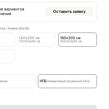
ше вариантов
Оставить заявку
лнения
см) / Размер (ШхГхВ):
140x200 см
160x200 см
173x104x90
см
193x104x90
см
НПБ
ретан
Независимый пружинный блок