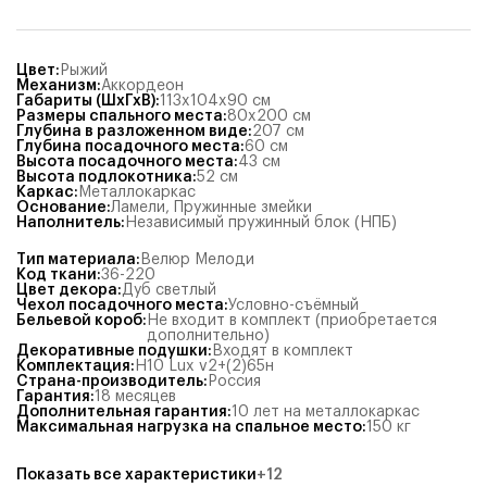
Цвет
:
Рыжий
Механизм
:
Аккордеон
Габариты (ШхГхВ)
:
113x104x90
см
Размеры спального места
:
80x200
см
Глубина в разложенном виде
:
207
см
Глубина посадочного места
:
60
см
Высота посадочного места
:
43
см
Высота подлокотника
:
52
см
Каркас
:
Металлокаркас
Основание
:
Ламели
,
Пружинные змейки
Наполнитель
:
Независимый пружинный блок (НПБ)
Тип материала
:
Велюр Мелоди
Код ткани
:
36-220
Цвет декора
:
Дуб светлый
Чехол посадочного места
:
Условно-съёмный
Бельевой короб
:
Не входит в комплект (приобретается
дополнительно)
Декоративные подушки
:
Входят в комплект
Комплектация
:
Н10 Lux v2+(2)65н
Страна-производитель
:
Россия
Гарантия
:
18 месяцев
Дополнительная гарантия
:
10 лет на металлокаркас
Максимальная нагрузка на спальное место
:
150
кг
Показать все характеристики
+
12