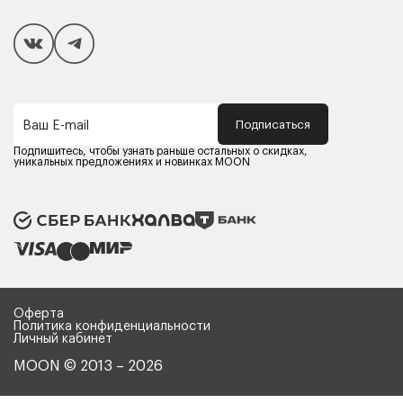
Покупателям
Способы оплаты
Как сделать покупку
Кредит/Рассрочка
Гарантия и сервис
Доставка
Подписаться
Ваш E-mail
Компания MOON
Контакты
Подпишитесь, чтобы узнать раньше остальных о скидках,
Оферта
уникальных предложениях и новинках MOON
Политика конфиденциальности
Партнерам
Реквизиты
Карьера в MOON
Оферта
Политика конфиденциальности
Личный кабинет
MOON © 2013 – 2026