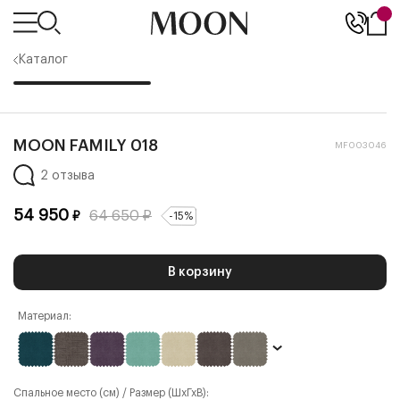
Каталог
MOON FAMILY 018
MF003046
2 отзыва
54 950
64 650
₽
₽
-
15
%
В корзину
Материал:
Спальное место (см) / Размер (ШхГхВ):