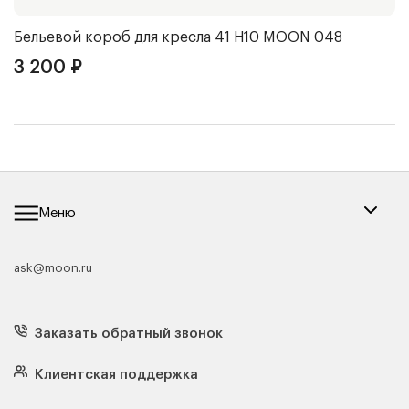
Бельевой короб для кресла 41 Н10
MOON 048
Ч
3 200
₽
3
Меню
ask@moon.ru
Каталог мебели
Диваны
Кресла
Заказать обратный звонок
Матрасы
Кровати
Подушки
Клиентская поддержка
Чехлы и наматрасники