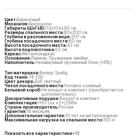
Цвет
:
Бирюзовый
Механизм
:
Аккордеон
Габариты (ШхГхВ)
:
113x104x90
см
Размеры спального места
:
80x200
см
Глубина в разложенном виде
:
207
см
Глубина посадочного места
:
60
см
Высота посадочного места
:
43
см
Высота подлокотника
:
52
см
Каркас
:
Металлокаркас
Основание
:
Ламели
,
Пружинные змейки
Наполнитель
:
Независимый пружинный блок (НПБ)
Тип материала
:
Велюр Трейд
Код ткани
:
74-129
Цвет декора
:
Дуб светлый
Чехол посадочного места
:
Условно-съёмный
Бельевой короб
:
Не входит в комплект (приобретается
дополнительно)
Декоративные подушки
:
Входят в комплект
Комплектация
:
Н10 Lux v2+(2)65н
Страна-производитель
:
Россия
Гарантия
:
18 месяцев
Дополнительная гарантия
:
10 лет на металлокаркас
Максимальная нагрузка на спальное место
:
150
кг
Показать все характеристики
+
12