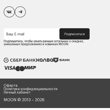
Покупателям
Способы оплаты
Как сделать покупку
Кредит/Рассрочка
Гарантия и сервис
Доставка
Подписаться
Ваш E-mail
Компания MOON
Контакты
Подпишитесь, чтобы узнать раньше остальных о скидках,
Оферта
уникальных предложениях и новинках MOON
Политика конфиденциальности
Партнерам
Реквизиты
Карьера в MOON
Оферта
Политика конфиденциальности
Личный кабинет
MOON © 2013 – 2026