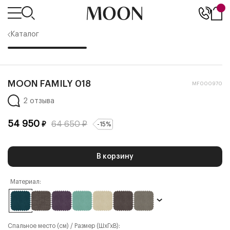
Каталог
MOON FAMILY 018
MF000970
2 отзыва
54 950
64 650
₽
₽
-
15
%
В корзину
Материал:
Спальное место (см) / Размер (ШхГхВ):