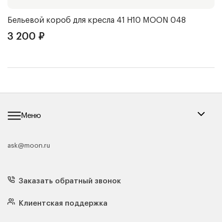
Бельевой короб для кресла 41 Н10
MOON 048
Ч
3 200
₽
3
Меню
ask@moon.ru
Каталог мебели
Диваны
Кресла
Заказать обратный звонок
Матрасы
Кровати
Подушки
Клиентская поддержка
Чехлы и наматрасники