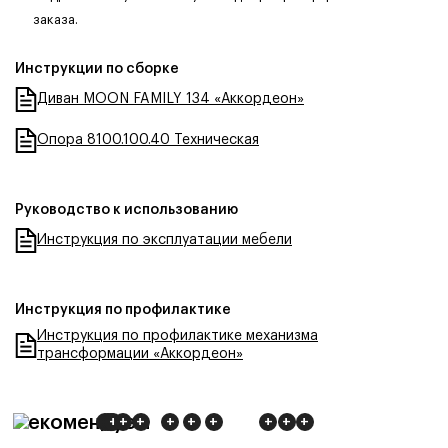
заказа.
Инструкции по сборке
Диван MOON FAMILY 134 «Аккордеон»
Опора 8100.100.40 Техническая
Руководство к использованию
Инструкция по эксплуатации мебели
Инструкция по профилактике
Инструкция по профилактике механизма
трансформации «Аккордеон»
Рекомендуем
+
+
+
+
+
+
+
+
+
+
+
+