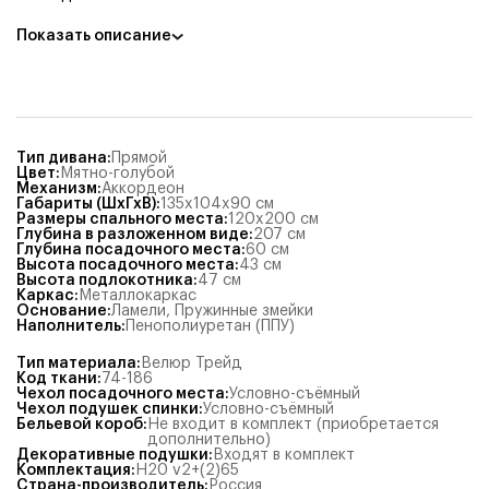
Показать описание
Тип дивана
:
Прямой
Цвет
:
Мятно-голубой
Механизм
:
Аккордеон
Габариты (ШхГхВ)
:
135x104x90
см
Размеры спального места
:
120x200
см
Глубина в разложенном виде
:
207
см
Глубина посадочного места
:
60
см
Высота посадочного места
:
43
см
Высота подлокотника
:
47
см
Каркас
:
Металлокаркас
Основание
:
Ламели
,
Пружинные змейки
Наполнитель
:
Пенополиуретан (ППУ)
Тип материала
:
Велюр Трейд
Код ткани
:
74-186
Чехол посадочного места
:
Условно-съёмный
Чехол подушек спинки
:
Условно-съёмный
Бельевой короб
:
Не входит в комплект (приобретается
дополнительно)
Декоративные подушки
:
Входят в комплект
Комплектация
:
Н20 v2+(2)65
Страна-производитель
:
Россия