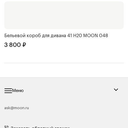
Бельевой короб для дивана 41 Н20
MOON 048
Ч
3 800
₽
3
Меню
ask@moon.ru
Каталог мебели
Диваны
Кресла