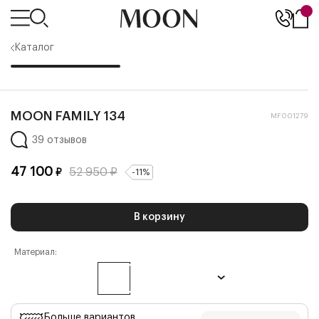
Каталог
MOON FAMILY 134
MF001279
39 отзывов
47 100
52 950
₽
₽
-
11
%
В корзину
Материал:
Больше вариантов