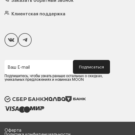
Заказать обратный звонок
Матрасы
Кровати
Подушки
Клиентская поддержка
Чехлы и наматрасники
Покупателям
Способы оплаты
Как сделать покупку
Кредит/Рассрочка
Гарантия и сервис
Доставка
Подписаться
Ваш E-mail
Компания MOON
Контакты
Подпишитесь, чтобы узнать раньше остальных о скидках,
Оферта
уникальных предложениях и новинках MOON
Политика конфиденциальности
Партнерам
Реквизиты
Карьера в MOON
Оферта
Политика конфиденциальности