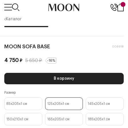
Каталог
MOON SOFA BASE
006918
4 750
5 650
₽
₽
-
16
%
В корзину
Размер
85x205x1
см
125x205x1
см
145x205x1
см
150x210x1
см
165x205x1
см
185x205x1
см