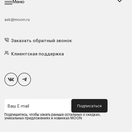
Меню
ask@moon.ru
Каталог мебели
Диваны
Кресла
Заказать обратный звонок
Матрасы
Кровати
Подушки
Клиентская поддержка
Чехлы и наматрасники
Покупателям
Способы оплаты
Как сделать покупку
Кредит/Рассрочка
Гарантия и сервис
Доставка
Подписаться
Ваш E-mail
Компания MOON
Контакты
Подпишитесь, чтобы узнать раньше остальных о скидках,
Оферта
уникальных предложениях и новинках MOON
Политика конфиденциальности
Партнерам
Реквизиты