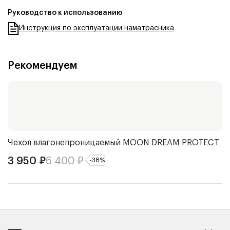
Руководство к использованию
Инструкция по эксплуатации наматрасника
Рекомендуем
Чехол влагонепроницаемый
MOON DREAM PROTECT
О
3 950
₽
6 400
₽
5
-
38
%