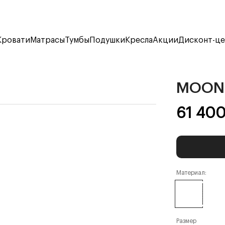
Кровати
Матрасы
Тумбы
Подушки
Кресла
Акции
Дисконт-ц
MOON 
61 40
Материал:
Размер