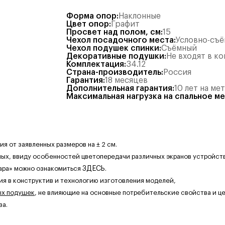
Форма опор
:
Наклонные
Цвет опор
:
Графит
Просвет над полом, см
:
15
Чехол посадочного места
:
Условно-съ
Чехол подушек спинки
:
Съёмный
Декоративные подушки
:
Не входят в к
Комплектация
:
34.12
Страна-производитель
:
Россия
Гарантия
:
18 месяцев
Дополнительная гарантия
:
10 лет на ме
Максимальная нагрузка на спальное м
 от заявленных размеров на ± 2 см.
ных, ввиду особенностей цветопередачи различных экранов устройств
ара» можно ознакомиться
ЗДЕСЬ
.
ия в конструктив и технологию изготовления моделей,
ых подушек
, не влияющие на основные потребительские свойства и це
за.