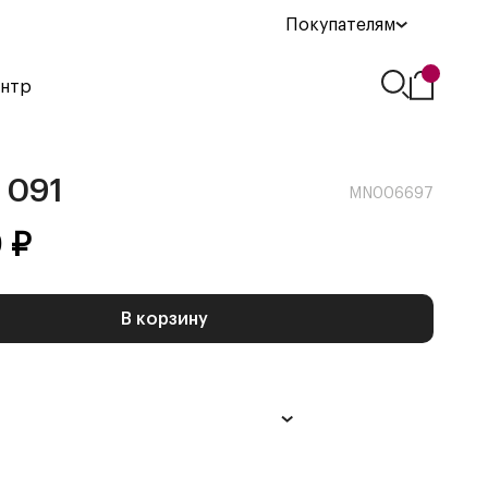
Покупателям
ентр
091
MN006697
0
₽
В корзину