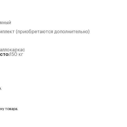
ёмный
омплект (приобретаются дополнительно)
таллокаркас
есто
:
150
кг
.
ну товара.