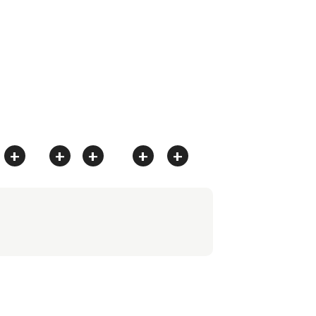
+
+
+
+
+