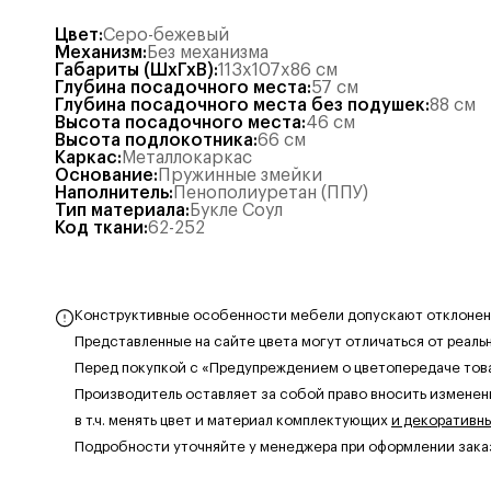
Цвет
:
Серо-бежевый
Механизм
:
Без механизма
Габариты (ШхГхВ)
:
113x107x86
см
Глубина посадочного места
:
57
см
Глубина посадочного места без подушек
:
88
см
Высота посадочного места
:
46
см
Высота подлокотника
:
66
см
Каркас
:
Металлокаркас
Основание
:
Пружинные змейки
Наполнитель
:
Пенополиуретан (ППУ)
Тип материала
:
Букле Соул
Код ткани
:
62-252
Конструктивные особенности мебели допускают отклонения
Представленные на сайте цвета могут отличаться от реаль
Перед покупкой с «Предупреждением о цветопередаче тов
Производитель оставляет за собой право вносить изменен
в т.ч. менять цвет и материал комплектующих
и декоративн
Подробности уточняйте у менеджера при оформлении зака