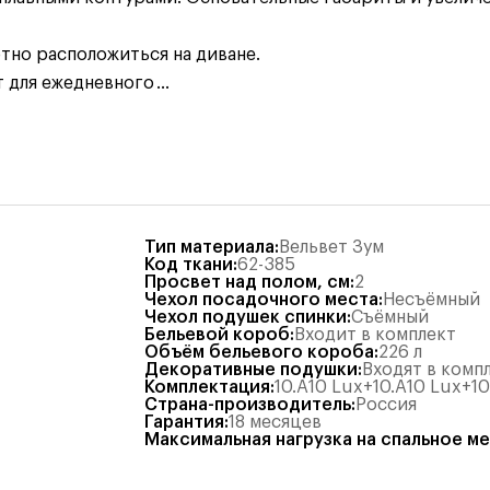
тно расположиться на диване.
 для ежедневного
...
Тип материала
:
Вельвет Зум
Код ткани
:
62-385
Просвет над полом, см
:
2
Чехол посадочного места
:
Несъёмный
Чехол подушек спинки
:
Съёмный
Бельевой короб
:
Входит в комплект
Объём бельевого короба
:
226
л
Декоративные подушки
:
Входят в комп
Комплектация
:
10.А10 Lux+10.А10 Lux+10
Страна-производитель
:
Россия
Гарантия
:
18 месяцев
Максимальная нагрузка на спальное м