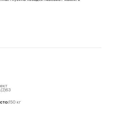
лект
.(2)63
есто
:
150
кг