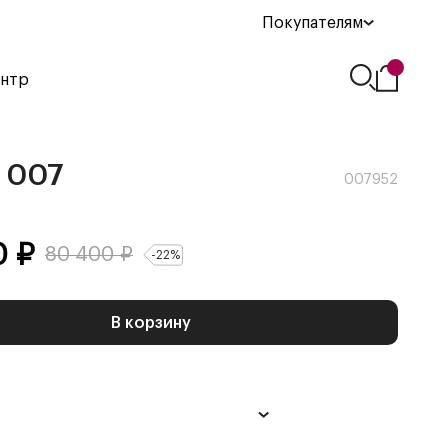
Покупателям
ентр
 007
007952
0
₽
80 400
₽
-
22
%
В корзину