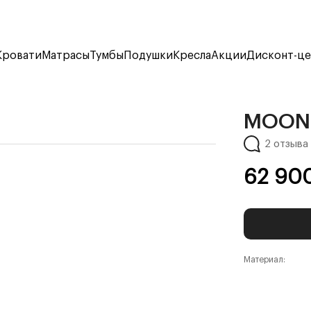
Кровати
Матрасы
Тумбы
Подушки
Кресла
Акции
Дисконт-ц
MOON
2 отзыва
62 90
Материал: