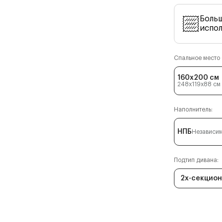
Боль
испо
Спальное место (
160x200 см
248x119x88
см
Наполнитель:
НПБ
Независим
Подтип дивана:
2х-секцио