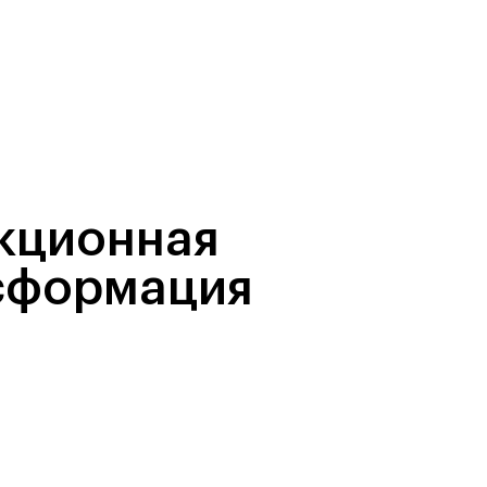
кционная
сформация