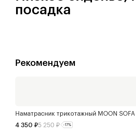
посадка
Рекомендуем
Наматрасник трикотажный
MOON SOFA
4 350
₽
5 250
₽
-
17
%