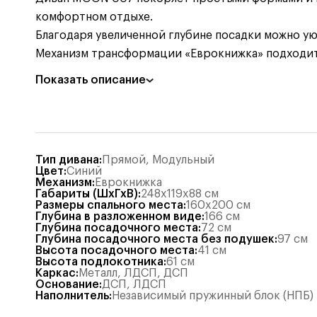
комфортном отдыхе.
Благодаря увеличенной глубине посадки можно ую
Механизм трансформации «Еврокнижка» подходит
Показать описание
Тип дивана
:
Прямой
,
Модульный
Цвет
:
Синий
Механизм
:
Еврокнижка
Габариты (ШхГхВ)
:
248x119x88
см
Размеры спального места
:
160x200
см
Глубина в разложенном виде
:
166
см
Глубина посадочного места
:
72
см
Глубина посадочного места без подушек
:
97
см
Высота посадочного места
:
41
см
Высота подлокотника
:
61
см
Каркас
:
Металл
,
ЛДСП
,
ДСП
Основание
:
ДСП
,
ЛДСП
Наполнитель
:
Независимый пружинный блок (НПБ)