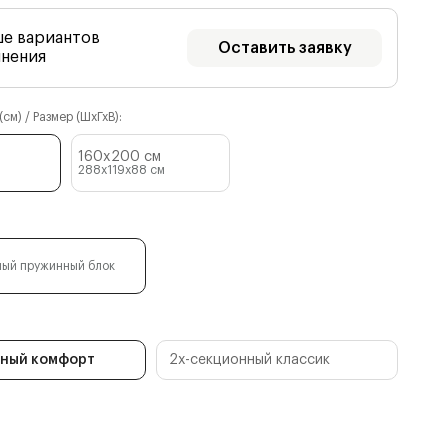
ше вариантов
Оставить заявку
лнения
см) / Размер (ШхГхВ):
160x200 см
288x119x88
см
ый пружинный блок
нный комфорт
2х-секционный классик