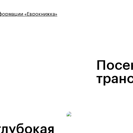
сформации «Еврокнижка»
Посе
тран
глубокая