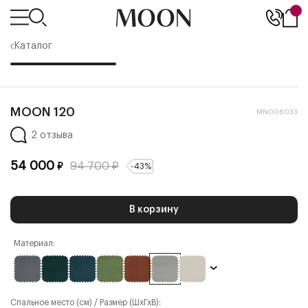
Каталог
MOON 120
MN006033
2 отзыва
54 000
94 700
₽
₽
-
43
%
В корзину
Материал:
Спальное место (см) / Размер (ШхГхВ):