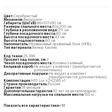
Цвет
:
Серебристый
Механизм
:
Аккордеон
Габариты (ШхГхВ)
:
96x107x90
см
Размеры спального места
:
80x200
см
Глубина в разложенном виде
:
211
см
Глубина посадочного места
:
60
см
Высота посадочного места
:
43
см
Высота подлокотника
:
60
см
Наполнитель
:
Независимый пружинный блок (НПБ)
Тип материала
:
Велюр Каспия
Код ткани
:
25-396
Просвет над полом, см
:
3
Чехол посадочного места
:
Условно-съёмный
Бельевой короб
:
Не входит в комплект (приобретается
дополнительно)
Декоративные подушки
:
Не входят в комплект
(приобретаются дополнительно)
Комплектация
:
Н10 Lux v2+(2)65 v1
Страна-производитель
:
Россия
Гарантия
:
18 месяцев
Дополнительная гарантия
:
10 лет на металлокаркас
Максимальная нагрузка на спальное место
:
150
кг
Показать все характеристики
+
10