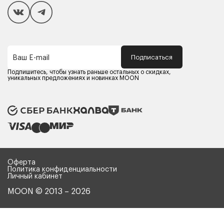
Покупателям
Способы оплаты
Как сделать покупку
Кредит/Рассрочка
Гарантия и сервис
Доставка
Подписаться
Ваш E-mail
Компания MOON
Контакты
Подпишитесь, чтобы узнать раньше остальных о скидках,
Оферта
уникальных предложениях и новинках MOON
Политика конфиденциальности
Партнерам
Реквизиты
Карьера в MOON
Оферта
Политика конфиденциальности
Личный кабинет
MOON © 2013 – 2026