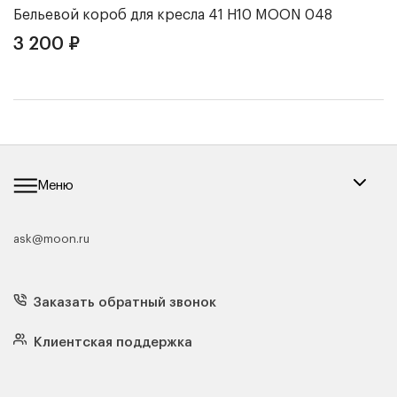
Бельевой короб для кресла 41 Н10
MOON 048
Ч
3 200
₽
3
Меню
ask@moon.ru
Каталог мебели
Диваны
Кресла
Заказать обратный звонок
Матрасы
Кровати
Подушки
Клиентская поддержка
Чехлы и наматрасники