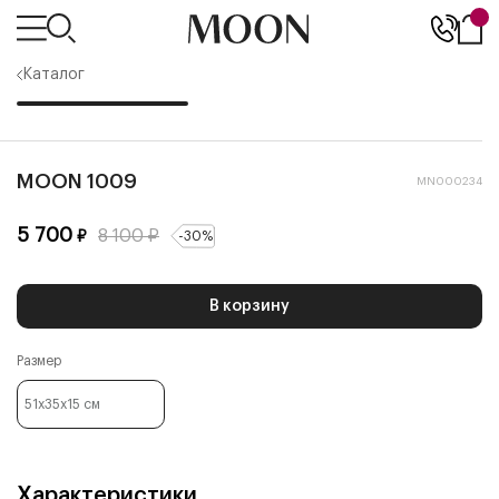
Каталог
MOON 1009
MN000234
5 700
8 100
₽
₽
-
30
%
В корзину
Размер
51x35x15
см
Характеристики