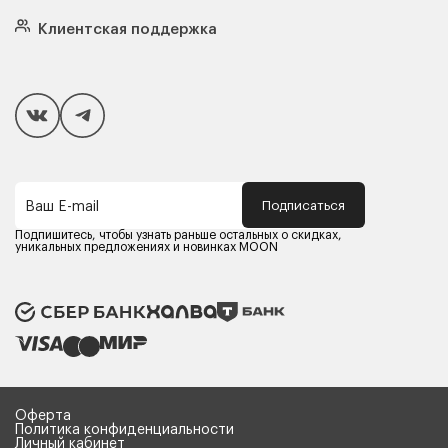
Кровати
Подушки
Клиентская поддержка
Чехлы и наматрасники
Покупателям
Способы оплаты
Как сделать покупку
Кредит/Рассрочка
Гарантия и сервис
Доставка
Подписаться
Ваш E-mail
Компания MOON
Контакты
Подпишитесь, чтобы узнать раньше остальных о скидках,
Оферта
уникальных предложениях и новинках MOON
Политика конфиденциальности
Партнерам
Реквизиты
Карьера в MOON
Оферта
Политика конфиденциальности
Личный кабинет