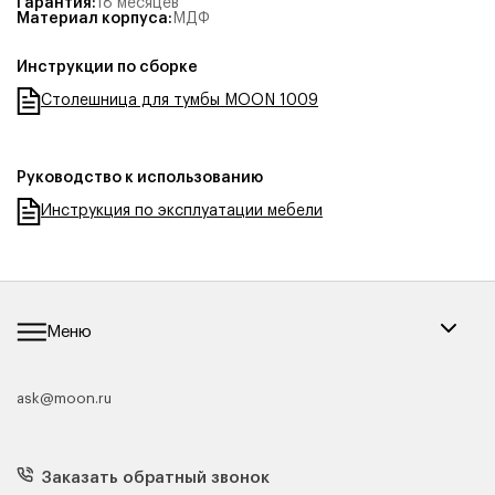
Гарантия
:
18 месяцев
Материал корпуса
:
МДФ
Инструкции по сборке
Столешница для тумбы MOON 1009
Руководство к использованию
Инструкция по эксплуатации мебели
Меню
ask@moon.ru
Каталог мебели
Диваны
Кресла
Заказать обратный звонок
Матрасы