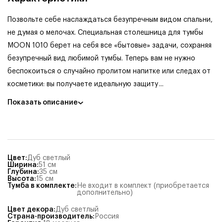
Позвольте себе наслаждаться безупречным видом спальни,
не думая о мелочах. Специальная столешница для тумбы
MOON 1010 берет на себя все «бытовые» задачи, сохраняя
безупречный вид любимой тумбы. Теперь вам не нужно
беспокоиться о случайно пролитом напитке или следах от
косметики: вы получаете идеальную защиту
...
Показать описание
Цвет
:
Дуб светлый
Ширина
:
51
см
Глубина
:
35
см
Высота
:
15
см
Тумба в комплекте
:
Не входит в комплект (приобретается
дополнительно)
Цвет декора
:
Дуб светлый
Страна-производитель
:
Россия