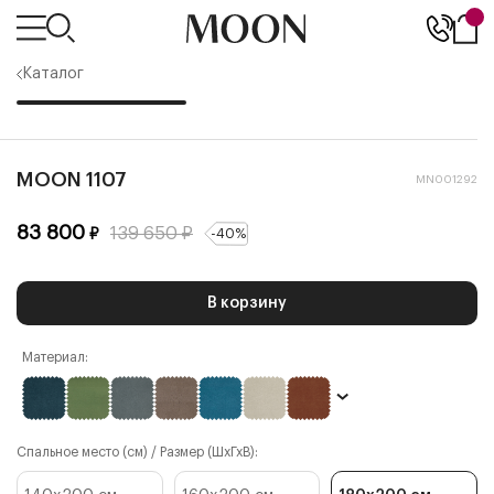
Каталог
MOON 1107
MN001292
83 800
139 650
₽
₽
-
40
%
В корзину
Материал:
Спальное место (см) / Размер (ШхГхВ):