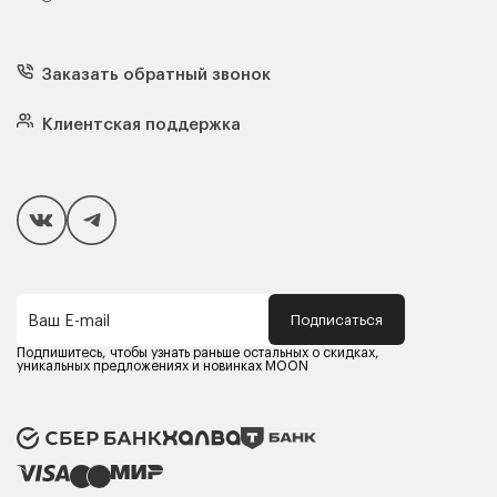
Каталог мебели
Диваны
Кресла
Заказать обратный звонок
Матрасы
Кровати
Подушки
Клиентская поддержка
Чехлы и наматрасники
Покупателям
Способы оплаты
Как сделать покупку
Кредит/Рассрочка
Гарантия и сервис
Доставка
Подписаться
Ваш E-mail
Компания MOON
Контакты
Подпишитесь, чтобы узнать раньше остальных о скидках,
Оферта
уникальных предложениях и новинках MOON
Политика конфиденциальности
Партнерам
Реквизиты
Карьера в MOON