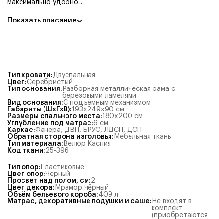
максимально удобно
...
Показать описание
Тип кровати
:
Двуспальная
Цвет
:
Серебристый
Тип основания
:
Разборная металлическая рама с
березовыми ламелями
Вид основания
:
С подъёмным механизмом
Габариты (ШхГхВ)
:
193x249x90
см
Размеры спального места
:
180x200
см
Углубление под матрас
:
6
см
Каркас
:
Фанера
,
ДВП
,
БРУС
,
ЛДСП
,
ДСП
Обратная сторона изголовья
:
Мебельная ткань
Тип материала
:
Велюр Каспия
Код ткани
:
25-396
Тип опор
:
Пластиковые
Цвет опор
:
Чёрный
Просвет над полом, см
:
2
Цвет декора
:
Мрамор чёрный
Объём бельевого короба
:
409
л
Матрас, декоративные подушки и саше
:
Не входят в
комплект
(приобретаются