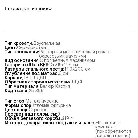
Показать описание
Тип кровати
:
Двуспальная
Цвет
:
Серебристый
Тип основания
:
Разборная металлическая рама с
березовыми ламелями
Вид основания
:
С подъёмным механизмом
Габариты (ШхГхВ)
:
153x215x129
см
Размеры спального места
:
140x200
см
Углубление под матрас
:
6
см
Каркас
:
ДВП
,
ЛДСП
Обратная сторона изголовья
:
ЛДСП
Тип материала
:
Велюр Каспия
Код ткани
:
25-396
Тип опор
:
Металлические
Форма опор
:
Угловые фигурные
Цвет опор
:
Серебро
Просвет над полом, см
:
9
Объём бельевого короба
:
319
л
Матрас, декоративные подушки и саше
:
Не входят в
комплект
(приобретаются
дополнительно)