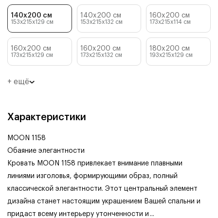
140x200 см
140x200 см
160x200 см
153x215x129
см
153x215x132
см
173x215x114
см
160x200 см
160x200 см
180x200 см
173x215x129
см
173x215x132
см
193x215x129
см
+ ещё
Характеристики
MOON 1158
Обаяние элегантности
Кровать MOON 1158 привлекает внимание плавными
линиями изголовья, формирующими образ, полный
классической элегантности. Этот центральный элемент
дизайна станет настоящим украшением Вашей спальни и
придаст всему интерьеру утонченности и
...