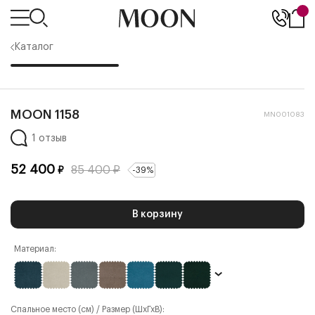
Каталог
MOON 1158
MN001083
1 отзыв
52 400
85 400
₽
₽
-
39
%
В корзину
Материал:
Спальное место (см) / Размер (ШхГхВ):