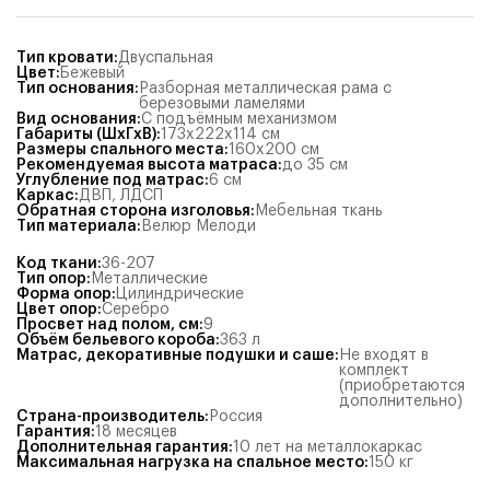
Тип кровати
:
Двуспальная
Цвет
:
Бежевый
Тип основания
:
Разборная металлическая рама с
березовыми ламелями
Вид основания
:
С подъёмным механизмом
Габариты (ШхГхВ)
:
173x222x114
см
Размеры спального места
:
160x200
см
Рекомендуемая высота матраса
:
до 35 см
Углубление под матрас
:
6
см
Каркас
:
ДВП
,
ЛДСП
Обратная сторона изголовья
:
Мебельная ткань
Тип материала
:
Велюр Мелоди
Код ткани
:
36-207
Тип опор
:
Металлические
Форма опор
:
Цилиндрические
Цвет опор
:
Серебро
Просвет над полом, см
:
9
Объём бельевого короба
:
363
л
Матрас, декоративные подушки и саше
:
Не входят в
комплект
(приобретаются
дополнительно)
Страна-производитель
:
Россия
Гарантия
:
18 месяцев
Дополнительная гарантия
:
10 лет на металлокаркас
Максимальная нагрузка на спальное место
:
150
кг