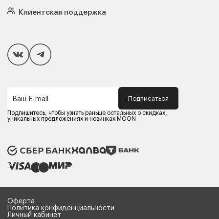
Кровати
Подушки
Клиентская поддержка
Чехлы и наматрасники
Покупателям
Способы оплаты
Как сделать покупку
Кредит/Рассрочка
Гарантия и сервис
Доставка
Подписаться
Ваш E-mail
Компания MOON
Контакты
Подпишитесь, чтобы узнать раньше остальных о скидках,
Оферта
уникальных предложениях и новинках MOON
Политика конфиденциальности
Партнерам
Реквизиты
Карьера в MOON
Оферта
Политика конфиденциальности
Личный кабинет