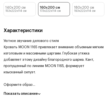
140x200 см
160x200 см
180x200 см
153x222x114
см
173x222x114
см
193x222x114
см
Характеристики
Уютное звучание делового стиля
Кровать MOON 1165 привлекает внимание объемным мягким
изголовьем и массивными царгами. Глубокая утяжка
добавляет этому дизайну благородного шарма. Кант,
пропущенный по линиям MOON 1165, формирует
изысканный силуэт.
Оформите образ
...
Показать описание