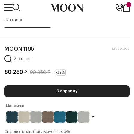
Каталог
MOON 1165
MN001206
2 отзыва
60 250
99 350
₽
₽
-
39
%
В корзину
Материал:
Спальное место (см) / Размер (ШхГхВ):