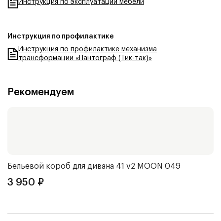
Инструкция по эксплуатации мебели
Инструкция по профилактике
Инструкция по профилактике механизма
трансформации «Пантограф (Тик-так)»
Рекомендуем
Бельевой короб для дивана 41 v2
MOON 049
Б
3 950
₽
2