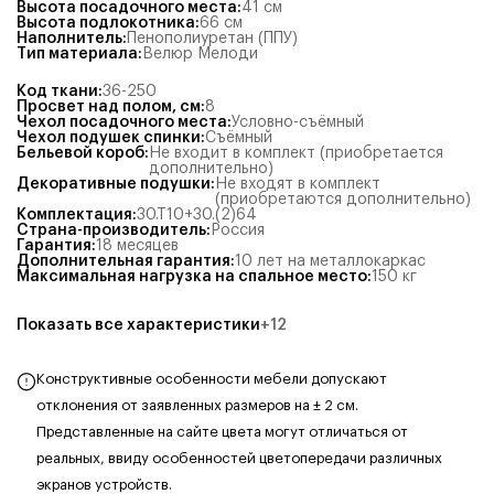
Высота посадочного места
:
41
см
Высота подлокотника
:
66
см
Наполнитель
:
Пенополиуретан (ППУ)
Тип материала
:
Велюр Мелоди
Код ткани
:
36-250
Просвет над полом, см
:
8
Чехол посадочного места
:
Условно-съёмный
Чехол подушек спинки
:
Съёмный
Бельевой короб
:
Не входит в комплект (приобретается
дополнительно)
Декоративные подушки
:
Не входят в комплект
(приобретаются дополнительно)
Комплектация
:
30.Т10+30.(2)64
Страна-производитель
:
Россия
Гарантия
:
18 месяцев
Дополнительная гарантия
:
10 лет на металлокаркас
Максимальная нагрузка на спальное место
:
150
кг
Показать все характеристики
+
12
Конструктивные особенности мебели допускают
отклонения от заявленных размеров на ± 2 см.
Представленные на сайте цвета могут отличаться от
реальных, ввиду особенностей цветопередачи различных
экранов устройств.