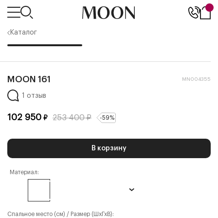
Каталог
MOON 161
MN004355
1 отзыв
102 950
253 400
₽
₽
-
59
%
В корзину
Материал:
Спальное место (см) / Размер (ШхГхВ):