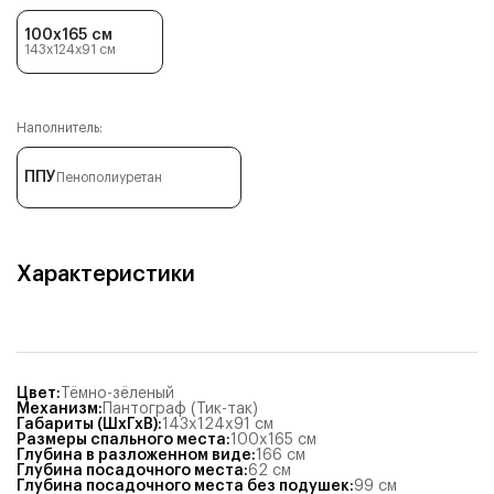
100x165 см
143x124x91
см
Наполнитель:
ППУ
Пенополиуретан
Характеристики
Цвет
:
Тёмно-зёленый
Механизм
:
Пантограф (Тик-так)
Габариты (ШхГхВ)
:
143x124x91
см
Размеры спального места
:
100x165
см
Глубина в разложенном виде
:
166
см
Глубина посадочного места
:
62
см
Глубина посадочного места без подушек
:
99
см