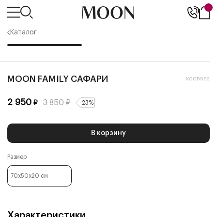
Каталог
MOON FAMILY САФАРИ
К005552
2 950
3 850
₽
₽
-
23
%
В корзину
Размер
70x50x20
см
Характеристики