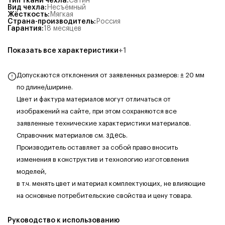
Тип ткани чехла
:
Сатин
Вид чехла
:
Несъёмный
Жёсткость
:
Мягкая
Страна-производитель
:
Россия
Гарантия
:
18 месяцев
Показать все характеристики
+
1
Допускаются отклонения от заявленных размеров: ± 20 мм
по длине/ширине.
Цвет и фактура материалов могут отличаться от
изображений на сайте, при этом сохраняются все
заявленные технические характеристики материалов.
Справочник материалов см.
здесь.
Производитель оставляет за собой право вносить
изменения в конструктив и технологию изготовления
моделей,
в т.ч. менять цвет и материал комплектующих, не влияющие
на основные потребительские свойства и цену товара.
Руководство к использованию