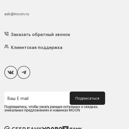
ask@moon.ru
Каталог мебели
Диваны
Кресла
Заказать обратный звонок
Матрасы
Кровати
Подушки
Клиентская поддержка
Чехлы и наматрасники
Покупателям
Способы оплаты
Как сделать покупку
Кредит/Рассрочка
Гарантия и сервис
Доставка
Подписаться
Ваш E-mail
Компания MOON
Контакты
Подпишитесь, чтобы узнать раньше остальных о скидках,
Оферта
уникальных предложениях и новинках MOON
Политика конфиденциальности
Партнерам
Реквизиты
Карьера в MOON