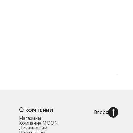
Одея
5 95
О компании
Вверх
Магазины
Компания MOON
Дизайнерам
Партнерам