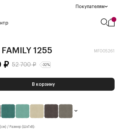
Покупателям
ентр
FAMILY 1255
MF005261
0
₽
52 700
₽
-
32
%
В корзину
см) / Размер (ШхГхВ):