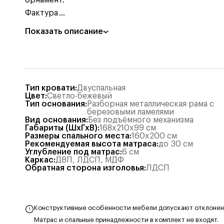
орнамент.
Фактура
...
Показать описание
Тип кровати
:
Двуспальная
Цвет
:
Светло-бежевый
Тип основания
:
Разборная металлическая рама с
березовыми ламелями
Вид основания
:
Без подъёмного механизма
Габариты (ШхГхВ)
:
168x210x99
см
Размеры спального места
:
160x200
см
Рекомендуемая высота матраса
:
до 30 см
Углубление под матрас
:
6
см
Каркас
:
ДВП
,
ЛДСП
,
МДФ
Обратная сторона изголовья
:
ЛДСП
Конструктивные особенности мебели допускают отклонения
Матрас и спальные принадлежности в комплект не входят.