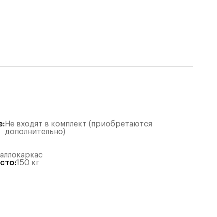
е
:
Не входят в комплект (приобретаются
дополнительно)
таллокаркас
есто
:
150
кг