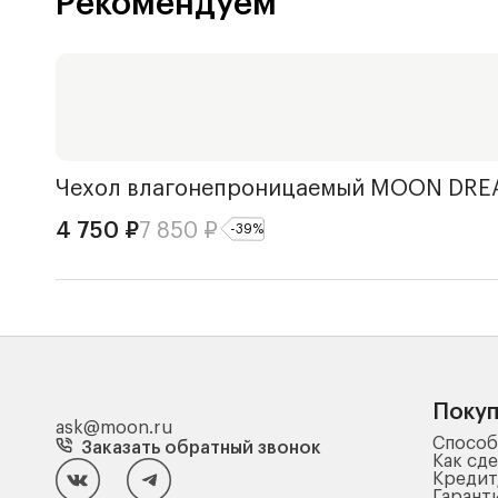
Рекомендуем
Чехол влагонепроницаемый
MOON DRE
4 750
₽
7 850
₽
-
39
%
Поку
ask@moon.ru
Способ
Заказать обратный звонок
Как сде
Кредит
Гарант