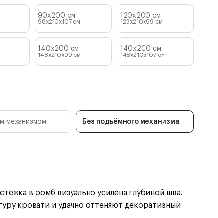
90x200 см
120x200 см
98x210x107
см
128x210x99
см
140x200 см
140x200 см
м
148x210x99
см
148x210x107
см
м механизмом
Без подъёмного механизма
тежка в ромб визуально усилена глубиной шва.
уру кровати и удачно оттеняют декоративный