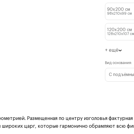
90x200 см
98x210x99
см
120x200 см
128x210x107
с
+ ещё
Вид основания:
С подъёмны
метрией. Размещенная по центру изголовья фактурная с
широких царг, которые гармонично обрамляют всю фиг