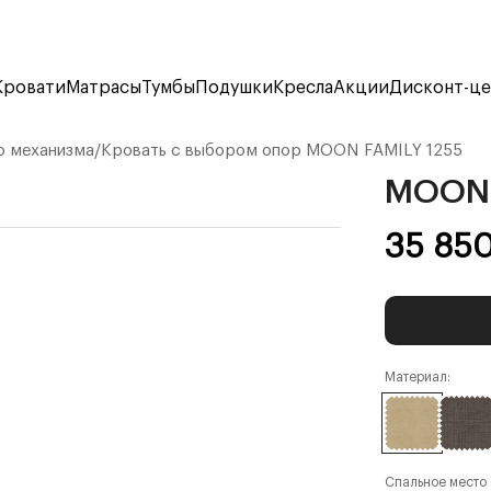
Кровати
Матрасы
Тумбы
Подушки
Кресла
Акции
Дисконт-ц
о механизма
/
Кровать с выбором опор
MOON FAMILY 1255
MOON 
35 85
Материал:
Спальное место (