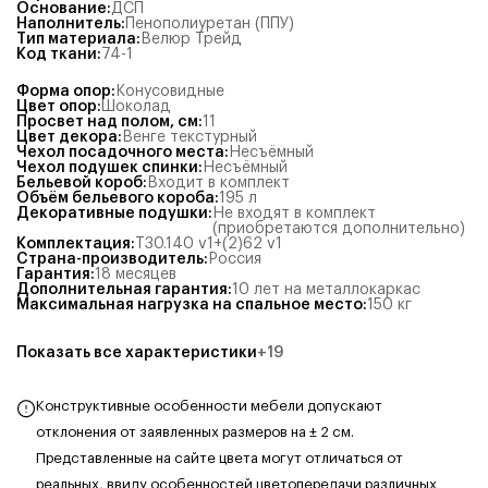
Основание
:
ДСП
Наполнитель
:
Пенополиуретан (ППУ)
Тип материала
:
Велюр Трейд
Код ткани
:
74-1
Форма опор
:
Конусовидные
Цвет опор
:
Шоколад
Просвет над полом, см
:
11
Цвет декора
:
Венге текстурный
Чехол посадочного места
:
Несъёмный
Чехол подушек спинки
:
Несъёмный
Бельевой короб
:
Входит в комплект
Объём бельевого короба
:
195
л
Декоративные подушки
:
Не входят в комплект
(приобретаются дополнительно)
Комплектация
:
Т30.140 v1+(2)62 v1
Страна-производитель
:
Россия
Гарантия
:
18 месяцев
Дополнительная гарантия
:
10 лет на металлокаркас
Максимальная нагрузка на спальное место
:
150
кг
Показать все характеристики
+
19
Конструктивные особенности мебели допускают
отклонения от заявленных размеров на ± 2 см.
Представленные на сайте цвета могут отличаться от
реальных, ввиду особенностей цветопередачи различных