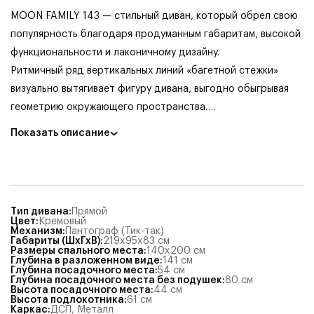
MOON FAMILY 143 — стильный диван, который обрел свою
популярность благодаря продуманным габаритам, высокой
функциональности и лаконичному дизайну.
Ритмичный ряд вертикальных линий «багетной стежки»
визуально вытягивает фигуру дивана, выгодно обыгрывая
геометрию окружающего пространства.
...
Показать описание
Тип дивана
:
Прямой
Цвет
:
Кремовый
Механизм
:
Пантограф (Тик-так)
Габариты (ШхГхВ)
:
219x95x83
см
Размеры спального места
:
140x200
см
Глубина в разложенном виде
:
141
см
Глубина посадочного места
:
54
см
Глубина посадочного места без подушек
:
80
см
Высота посадочного места
:
44
см
Высота подлокотника
:
61
см
Каркас
:
ДСП, Металл