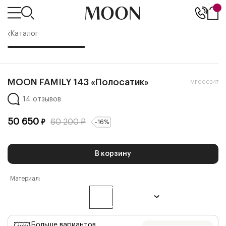
Каталог
MOON FAMILY 143 «Полосатик»
MF000347
14 отзывов
50 650
60 200
₽
₽
-
16
%
В корзину
Материал:
Больше вариантов