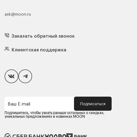
ask@moon.ru
Каталог мебели
Диваны
Кресла
Заказать обратный звонок
Матрасы
Кровати
Подушки
Клиентская поддержка
Чехлы и наматрасники
Покупателям
Способы оплаты
Как сделать покупку
Кредит/Рассрочка
Гарантия и сервис
Доставка
Подписаться
Ваш E-mail
Компания MOON
Контакты
Подпишитесь, чтобы узнать раньше остальных о скидках,
Оферта
уникальных предложениях и новинках MOON
Политика конфиденциальности
Партнерам
Реквизиты
Карьера в MOON