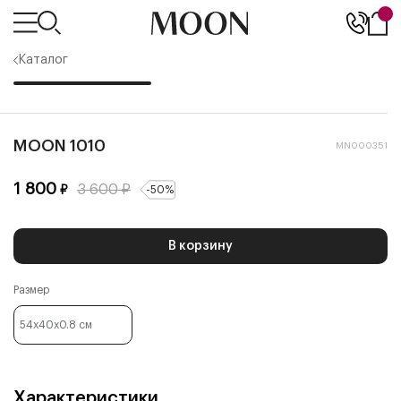
Каталог
MOON 1010
MN000351
1 800
3 600
₽
₽
-
50
%
В корзину
Размер
54x40x0.8
см
Характеристики