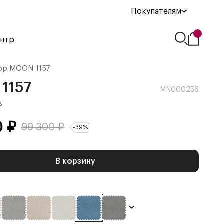
Покупателям
ентр
ор
MOON 1157
1157
MN000256
в
0
₽
99 300
₽
-
39
%
В корзину