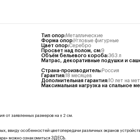
Тип опор
:
Металлические
Форма опор
:
Угловые фигурные
Цвет опор
:
Серебро
Просвет над полом, см
:
9
Объём бельевого короба
:
363
л
Матрас, декоративные подушки и саш
Страна-производитель
:
Россия
Гарантия
:
18 месяцев
Дополнительная гарантия
:
10 лет на ме
Максимальная нагрузка на спальное м
 от заявленных размеров на ± 2 см.
ных, ввиду особенностей цветопередачи различных экранов устройств
ара» можно ознакомиться
ЗДЕСЬ
.