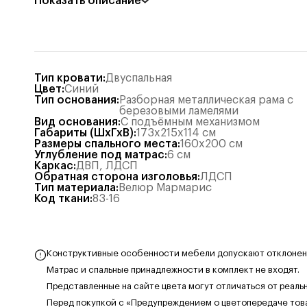
Показать описание
Тип кровати
:
Двуспальная
Цвет
:
Синий
Тип основания
:
Разборная металлическая рама с
березовыми ламелями
Вид основания
:
С подъёмным механизмом
Габариты (ШхГхВ)
:
173x215x114
см
Размеры спального места
:
160x200
см
Углубление под матрас
:
6
см
Каркас
:
ДВП
,
ЛДСП
Обратная сторона изголовья
:
ЛДСП
Тип материала
:
Велюр Мармарис
Код ткани
:
83-16
Конструктивные особенности мебели допускают отклонения
Матрас и спальные принадлежности в комплект не входят.
Представленные на сайте цвета могут отличаться от реаль
Перед покупкой с «Предупреждением о цветопередаче тов