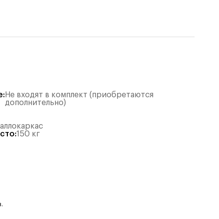
е
:
Не входят в комплект (приобретаются
дополнительно)
таллокаркас
есто
:
150
кг
.