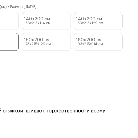
см) / Размер (ШхГхВ):
140x200 см
140x200 см
153x215x114
см
153x215x129
см
160x200 см
180x200 см
173x215x129
см
193x215x114
см
ой стяжкой придаст торжественности всему