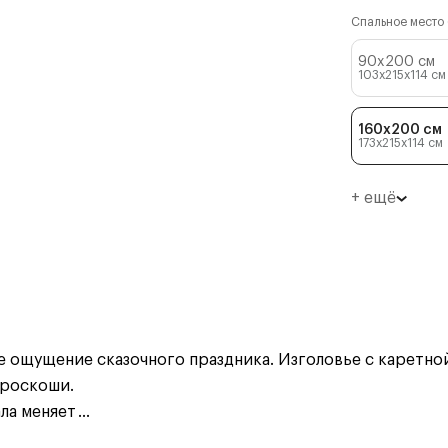
Спальное место (
90x200 см
103x215x114
см
160x200 см
173x215x114
см
+ ещё
е ощущение сказочного праздника. Изголовье с каретн
 роскоши.
ла меняет
...