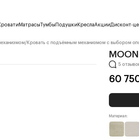
Кровати
Матрасы
Тумбы
Подушки
Кресла
Акции
Дисконт-ц
механизмом
/
Кровать с подъёмным механизмом с выбором оп
MOON 
5 отзыво
60 75
Материал: